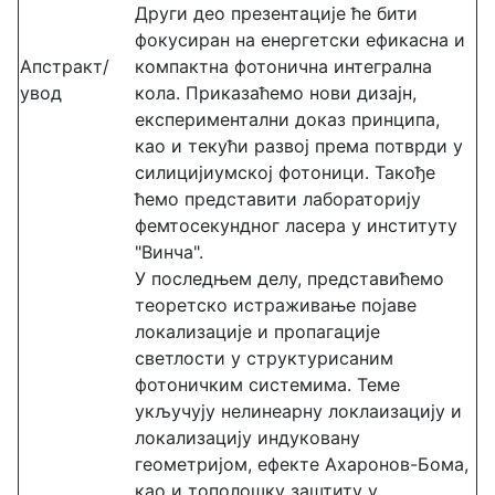
Други део презентације ће бити
фокусиран на енергетски ефикасна и
Апстракт/
компактна фотонична интегрална
увод
кола. Приказаћемо нови дизајн,
експериментални доказ принципа,
као и текући развој према потврди у
силицијиумској фотоници. Такође
ћемо представити лабораторију
фемтосекундног ласера у институту
"Винча".
У последњем делу, представићемо
теоретско истраживање појаве
локализације и пропагације
светлости у структурисаним
фотоничким системима. Теме
укључују нелинеарну локлаизацију и
локализацију индуковану
геометријом, ефекте Ахаронов-Бома,
као и тополошку заштиту у