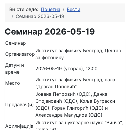
Ви сте овде:
Почетна
Вести
Семинар 2026-05-19
Семинар 2026-05-19
Семинар
Институт за физику Београд, Центар
Организатор
за фотонику
Датум и
2026-05-19 (уторак), 12:00
време
Институт за физику Београд, сала
Место
"Драган Поповић"
Јована Петровић (ОДС), Данка
Стојановић (ОДС), Коља Буграски
Предавач(и)
(ОДС), Горан Глигорић (ОДС) и
Александра Малуцков (ОДС)
Институт за нуклеарне науке "Винча",
Афилијација
група "P*"