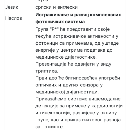
Језик
српски и енглески
Истраживање и развој комплексних
Наслов
фотоничких система
Група "P*" ће представити своје
текуће истраживачке активности у
фотоници са применама, од уштеде
енергије у центрима података до
медицинске дијагностике.
Презентација ће одвијати у виду
триптиха.
Први део ће битипосвећен употреби
оптичких и других сензора у
медицинској дијагностици.
Приказаћемо системе вишемодалне
детекције за примене у кардиологији
и гинекологији, развијене у оквиру
групе, као и приказ њиховог развоја
за тржиште.