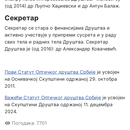
(од 2014) др Љупчо Хаџиевски и др Антун Балаж.
Секретар
Секретар се стара о финансијама Друштва и
активно учествује у припреми сусрета и у раду
свих тела и радних тела Друштва. Секретар
Друштва је (од 2016): др Александер Ковачевић.
Први Статут Оптичког друштва Србије
је усвојен
на Оснивачкој Скупштини одржаној 29. октобра
2011.
Важећи Статут Оптичког друштва Србије
је усвојен
на Скупштини Друштва одржаној 11. децембра
2024.
Погодака: 7701