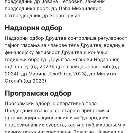
председник др Јована Петровић, заменик
председника проф. др Пеђа Михаиловић,
потпредседник др Зоран Грујић.
Надзорни одбор
Надзорни одбор Друштва контролише регуларност
тајног гласања за чланове тела Друштва, вреднује
финансијску активност Друштва и коначни
годишњи обрачун Друштва. Чланови Надзорног
одбора су (од 2023): др Славица Јовановић (од
2024), др Марина Лекић (од 2023), др Милутин
Степић (од 2023).
Програмски одбор
Програмски одбор је оперативно тело
Председништва које се стара о припреми и
организацији националних и међународних
професионалних сусрета, као и о публиковањем у
оквиру поља интересовања Друштва. Чланови су